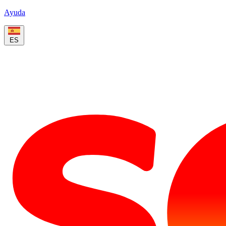
Ayuda
ES