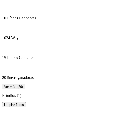
10 Líneas Ganadoras
1024 Ways
15 Líneas Ganadoras
20 líneas ganadoras
Ver más (26)
Estudios
(
1
)
Limpiar filtros