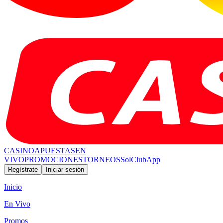
CASINO
APUESTAS
EN
VIVO
PROMOCIONES
TORNEOS
SolClub
App
Regístrate
Iniciar sesión
Inicio
En Vivo
Promos