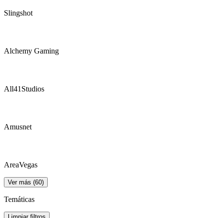
Slingshot
Alchemy Gaming
All41Studios
Amusnet
AreaVegas
Ver más (60)
Temáticas
Limpiar filtros