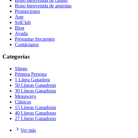
Bono bienvenida de casino
Bono bienvenida de apuestas
Promociones
App
SolClub
Blog
Ayuda
Preguntas frecuentes
Contáctanos
Categorías
Slingo
Primera Persona
1 Línea Ganadora
50 Líneas Ganadoras
30 Líneas Ganadoras
Megaways
Clásicos
15 Líneas Ganadoras
40 Líneas Ganadoras
27 Líneas Ganadoras
Ver más