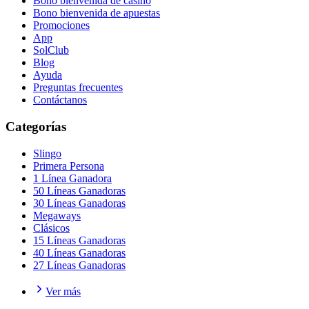
Bono bienvenida de casino
Bono bienvenida de apuestas
Promociones
App
SolClub
Blog
Ayuda
Preguntas frecuentes
Contáctanos
Categorías
Slingo
Primera Persona
1 Línea Ganadora
50 Líneas Ganadoras
30 Líneas Ganadoras
Megaways
Clásicos
15 Líneas Ganadoras
40 Líneas Ganadoras
27 Líneas Ganadoras
Ver más