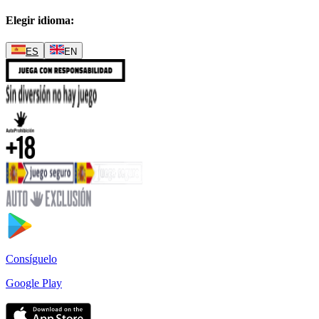
Elegir idioma
:
ES
EN
Consíguelo
Google Play