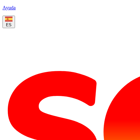
Ayuda
ES