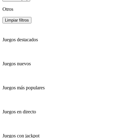
Otros
Limpiar filtros
Juegos destacados
Juegos nuevos
Juegos más populares
Juegos en directo
Juegos con jackpot