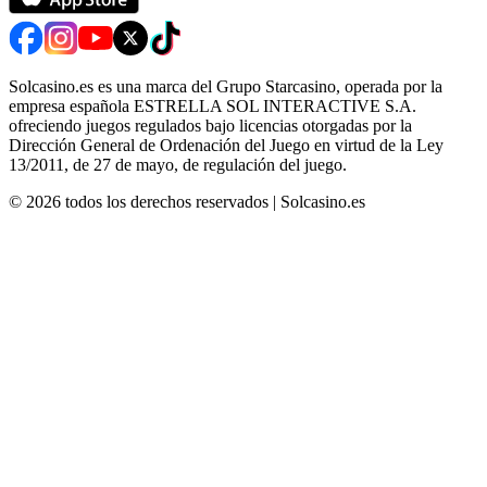
Solcasino.es es una marca del Grupo Starcasino, operada por la
empresa española ESTRELLA SOL INTERACTIVE S.A.
ofreciendo juegos regulados bajo licencias otorgadas por la
Dirección General de Ordenación del Juego en virtud de la Ley
13/2011, de 27 de mayo, de regulación del juego.
©
2026
todos los derechos reservados
|
Solcasino.es