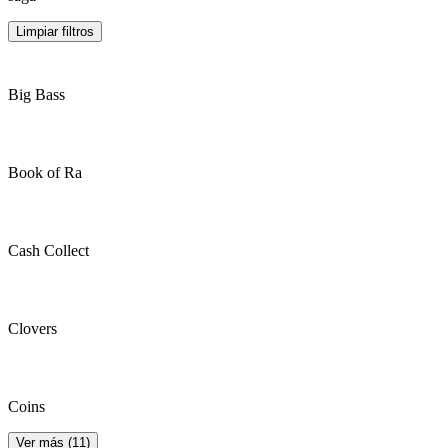
Limpiar filtros
Big Bass
Book of Ra
Cash Collect
Clovers
Coins
Ver más (11)