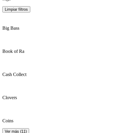
Limpiar filtros
Big Bass
Book of Ra
Cash Collect
Clovers
Coins
Ver más (11)