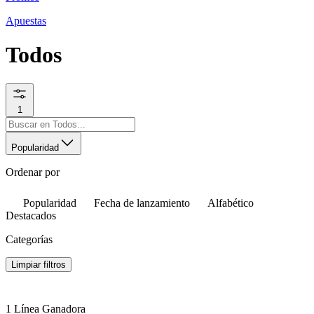
Apuestas
Todos
1
Popularidad
Ordenar por
Popularidad
Fecha de lanzamiento
Alfabético
Destacados
Categorías
Limpiar filtros
1 Línea Ganadora