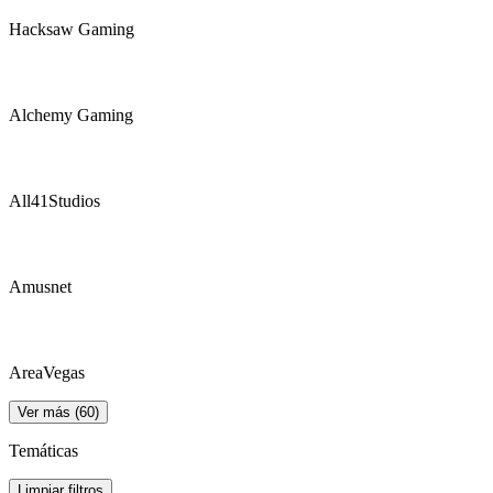
Hacksaw Gaming
Alchemy Gaming
All41Studios
Amusnet
AreaVegas
Ver más (60)
Temáticas
Limpiar filtros