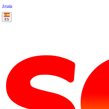
Ayuda
ES