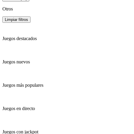
Otros
Limpiar filtros
Juegos destacados
Juegos nuevos
Juegos más populares
Juegos en directo
Juegos con jackpot