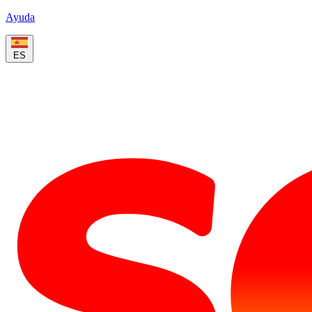
Ayuda
ES