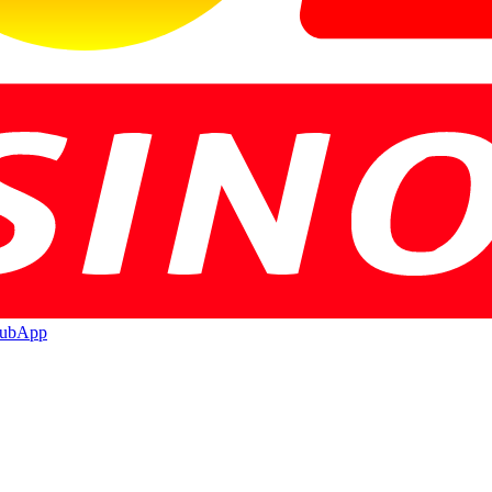
lub
App