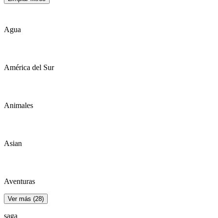
Agua
América del Sur
Animales
Asian
Aventuras
Ver más (28)
saga