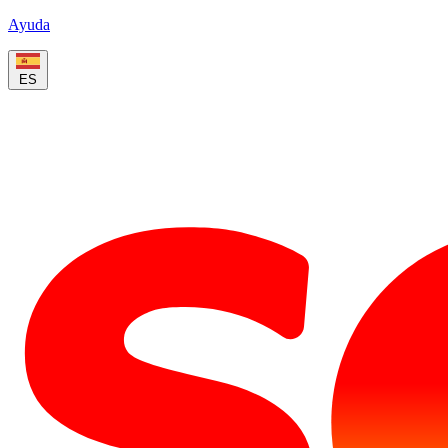
Ayuda
ES