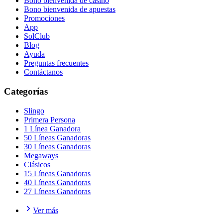
Bono bienvenida de casino
Bono bienvenida de apuestas
Promociones
App
SolClub
Blog
Ayuda
Preguntas frecuentes
Contáctanos
Categorías
Slingo
Primera Persona
1 Línea Ganadora
50 Líneas Ganadoras
30 Líneas Ganadoras
Megaways
Clásicos
15 Líneas Ganadoras
40 Líneas Ganadoras
27 Líneas Ganadoras
Ver más