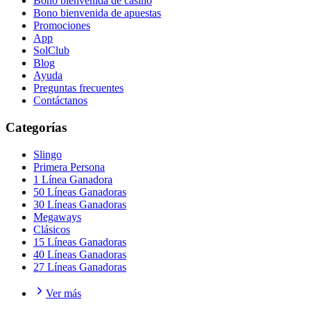
Bono bienvenida de casino
Bono bienvenida de apuestas
Promociones
App
SolClub
Blog
Ayuda
Preguntas frecuentes
Contáctanos
Categorías
Slingo
Primera Persona
1 Línea Ganadora
50 Líneas Ganadoras
30 Líneas Ganadoras
Megaways
Clásicos
15 Líneas Ganadoras
40 Líneas Ganadoras
27 Líneas Ganadoras
Ver más