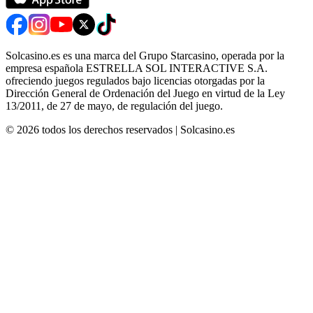
Solcasino.es es una marca del Grupo Starcasino, operada por la
empresa española ESTRELLA SOL INTERACTIVE S.A.
ofreciendo juegos regulados bajo licencias otorgadas por la
Dirección General de Ordenación del Juego en virtud de la Ley
13/2011, de 27 de mayo, de regulación del juego.
©
2026
todos los derechos reservados
|
Solcasino.es