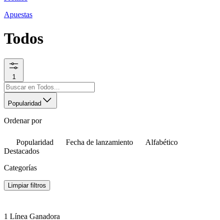
Apuestas
Todos
1
Popularidad
Ordenar por
Popularidad
Fecha de lanzamiento
Alfabético
Destacados
Categorías
Limpiar filtros
1 Línea Ganadora