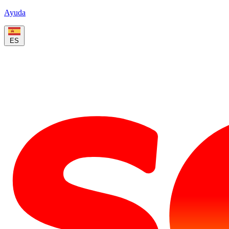
Ayuda
ES