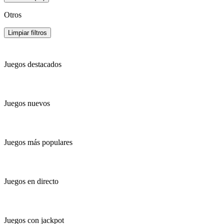
Otros
Limpiar filtros
Juegos destacados
Juegos nuevos
Juegos más populares
Juegos en directo
Juegos con jackpot