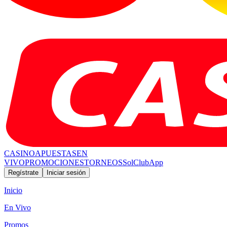
CASINO
APUESTAS
EN
VIVO
PROMOCIONES
TORNEOS
SolClub
App
Regístrate
Iniciar sesión
Inicio
En Vivo
Promos