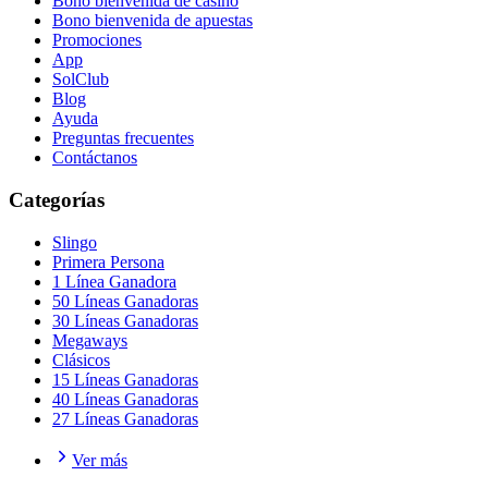
Bono bienvenida de casino
Bono bienvenida de apuestas
Promociones
App
SolClub
Blog
Ayuda
Preguntas frecuentes
Contáctanos
Categorías
Slingo
Primera Persona
1 Línea Ganadora
50 Líneas Ganadoras
30 Líneas Ganadoras
Megaways
Clásicos
15 Líneas Ganadoras
40 Líneas Ganadoras
27 Líneas Ganadoras
Ver más