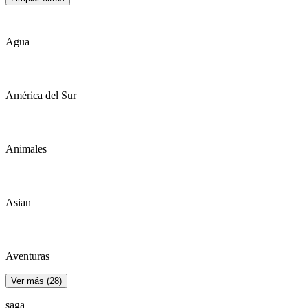
Agua
América del Sur
Animales
Asian
Aventuras
Ver más (28)
saga