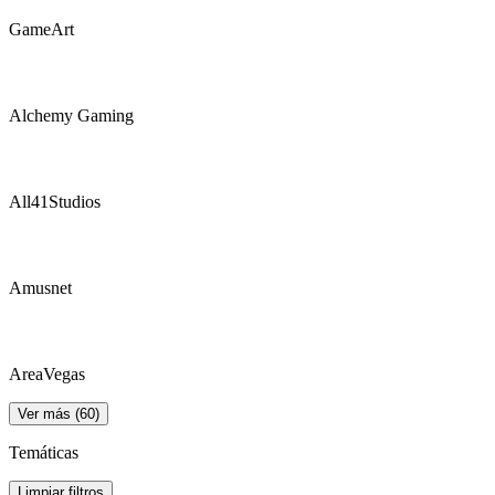
GameArt
Alchemy Gaming
All41Studios
Amusnet
AreaVegas
Ver más (60)
Temáticas
Limpiar filtros