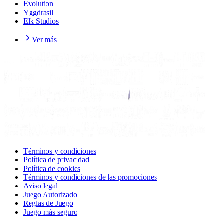
Evolution
Yggdrasil
Elk Studios
Ver más
Términos y condiciones
Política de privacidad
Política de cookies
Términos y condiciones de las promociones
Aviso legal
Juego Autorizado
Reglas de Juego
Juego más seguro