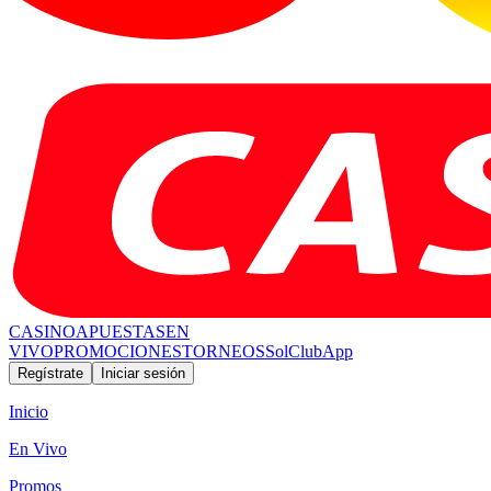
CASINO
APUESTAS
EN
VIVO
PROMOCIONES
TORNEOS
SolClub
App
Regístrate
Iniciar sesión
Inicio
En Vivo
Promos