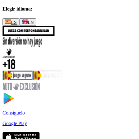
Elegir idioma
:
ES
EN
Consíguelo
Google Play