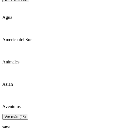
Agua
América del Sur
Animales
Asian
Aventuras
Ver más (28)
saga