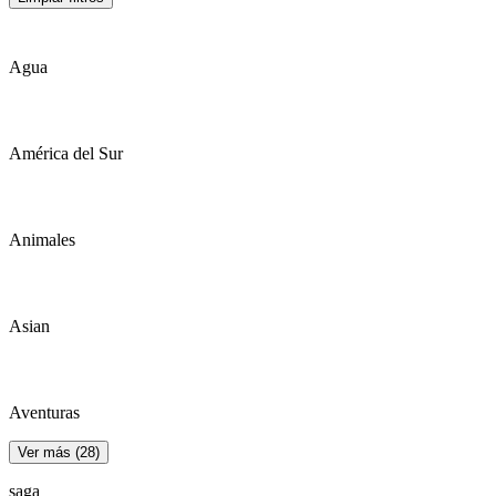
Agua
América del Sur
Animales
Asian
Aventuras
Ver más (28)
saga