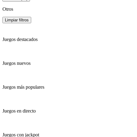
Otros
Limpiar filtros
Juegos destacados
Juegos nuevos
Juegos más populares
Juegos en directo
Juegos con jackpot