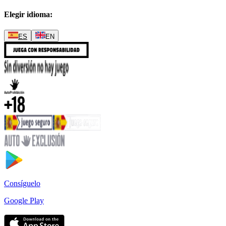
Elegir idioma
:
ES
EN
Consíguelo
Google Play