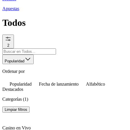
Apuestas
Todos
2
Popularidad
Ordenar por
Popularidad
Fecha de lanzamiento
Alfabético
Destacados
Categorías
(
1
)
Limpiar filtros
Casino en Vivo