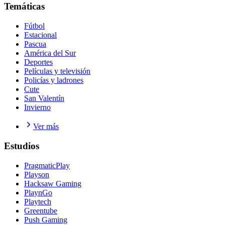
Temáticas
Fútbol
Estacional
Pascua
América del Sur
Deportes
Películas y televisión
Policías y ladrones
Cute
San Valentín
Invierno
Ver más
Estudios
PragmaticPlay
Playson
Hacksaw Gaming
PlaynGo
Playtech
Greentube
Push Gaming