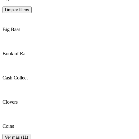
Limpiar filtros
Big Bass
Book of Ra
Cash Collect
Clovers
Coins
Ver más (11)