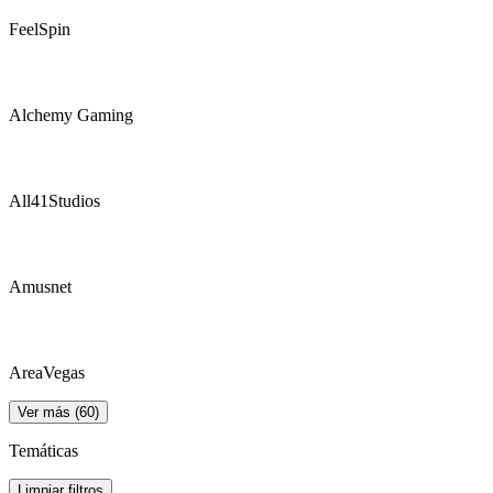
FeelSpin
Alchemy Gaming
All41Studios
Amusnet
AreaVegas
Ver más (60)
Temáticas
Limpiar filtros