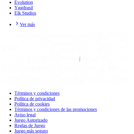
Evolution
Yggdrasil
Elk Studios
Ver más
Términos y condiciones
Política de privacidad
Política de cookies
Términos y condiciones de las promociones
Aviso legal
Juego Autorizado
Reglas de Juego
Juego más seguro