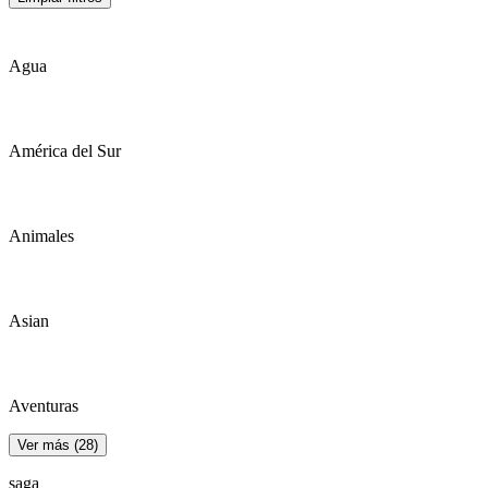
Agua
América del Sur
Animales
Asian
Aventuras
Ver más (28)
saga