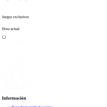
Juegos exclusivos
Hora actual
Información