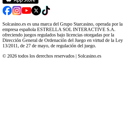
Solcasino.es es una marca del Grupo Starcasino, operada por la
empresa española ESTRELLA SOL INTERACTIVE S.A.
ofreciendo juegos regulados bajo licencias otorgadas por la
Dirección General de Ordenación del Juego en virtud de la Ley
13/2011, de 27 de mayo, de regulación del juego.
©
2026
todos los derechos reservados
|
Solcasino.es