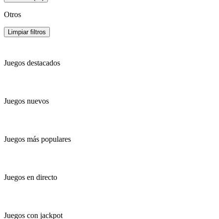
Otros
Limpiar filtros
Juegos destacados
Juegos nuevos
Juegos más populares
Juegos en directo
Juegos con jackpot