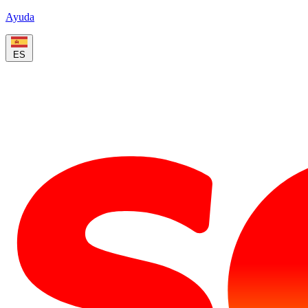
Ayuda
ES