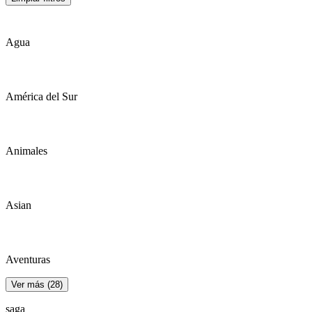
Agua
América del Sur
Animales
Asian
Aventuras
Ver más (28)
saga