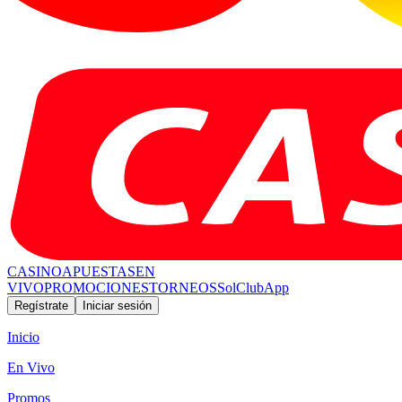
CASINO
APUESTAS
EN
VIVO
PROMOCIONES
TORNEOS
SolClub
App
Regístrate
Iniciar sesión
Inicio
En Vivo
Promos