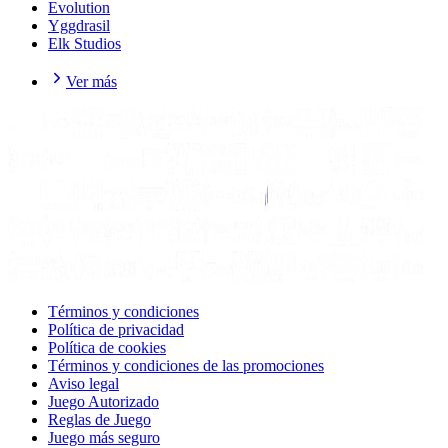
Evolution
Yggdrasil
Elk Studios
Ver más
Términos y condiciones
Política de privacidad
Política de cookies
Términos y condiciones de las promociones
Aviso legal
Juego Autorizado
Reglas de Juego
Juego más seguro