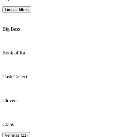
Limpiar filtros
Big Bass
Book of Ra
Cash Collect
Clovers
Coins
Ver más (11)