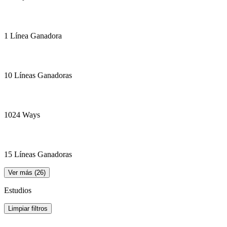
1 Línea Ganadora
10 Líneas Ganadoras
1024 Ways
15 Líneas Ganadoras
Ver más (26)
Estudios
Limpiar filtros