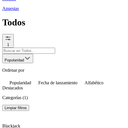
Apuestas
Todos
1
Popularidad
Ordenar por
Popularidad
Fecha de lanzamiento
Alfabético
Destacados
Categorías
(
1
)
Limpiar filtros
Blackjack