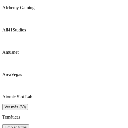
Alchemy Gaming
All41Studios
Amusnet
AreaVegas
Atomic Slot Lab
Ver más (60)
Temáticas
Limpiar filtros